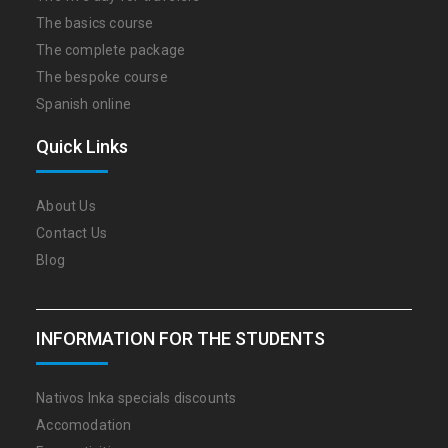
The basics course
The complete package
The bespoke course
Spanish online
Quick Links
About Us
Contact Us
Blog
INFORMATION FOR THE STUDENTS
Nativos Inka specials discounts
Accomodation