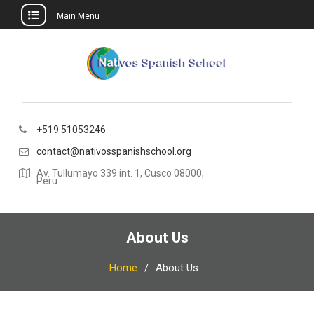
Main Menu
Skip
to
content
+519 51053246
contact@nativosspanishschool.org
Av. Tullumayo 339 int. 1, Cusco 08000,
Peru
About Us
Home
About Us