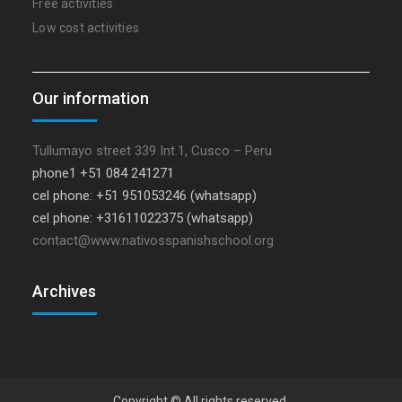
Free activities
Low cost activities
Our information
Tullumayo street 339 Int.1, Cusco – Peru
phone1 +51 084 241271
cel phone: +51 951053246 (whatsapp)
cel phone: +31611022375 (whatsapp)
contact@www.nativosspanishschool.org
Archives
Copyright © All rights reserved.